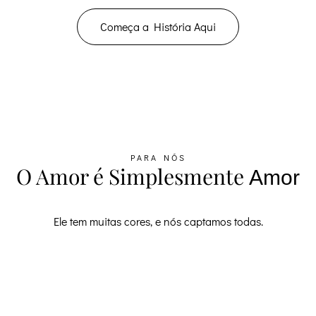
Começa a História Aqui
PARA NÓS
O Amor é Simplesmente
Amor
Ele tem muitas cores, e nós captamos todas.
F.A.QS
Tens perguntas? Eu Ajudo.
Planear um pedido de casamento pode parecer complicado, mas